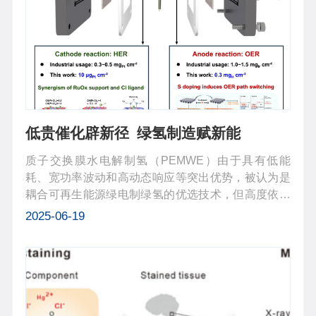
低贵催化辟新径 绿氢制造赋新能
质子交换膜水电解制氢（PEMWE）由于具有低能
耗、宽功率波动和高动态响应等突出优势，被认为是
耦合可再生能源绿电制绿氢的优选技术，但高度依赖
高用量铂族金属（目前阴极Pt和阳极Ir用量分别为0.3-
2025-06-19
0.5和1-1.5 mg/cm²），严重制约了其规模应用。近
日，中国科学院上海高等研究院绿色氢...