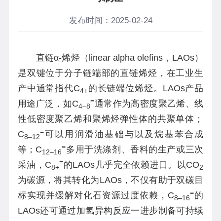
发布时间：2025-02-24
直链α-烯烃（linear alpha olefins，LAOs）
是双键位于分子链端部的直链烯烃，在工业生
产中通常指代C
的长链端位烯烃。LAOs产品
4+
=
用途广泛，如C
通常作为高密度聚乙烯、线
4
–
8
性低密度聚乙烯和聚烯烃弹性体的共聚单体；
=
C
可以用润滑油基础与以及烷基苯合成
8
–12
=
等；C
多用于洗涤剂、香料的生产或三次
12
–16
=
采油，C
的LAOs几乎完全依赖进口。以CO
8+
2
为碳源，将其转化为LAOs，不仅有助于双碳目
=
标实现并缓解对化石资源过度依赖，C
的
8
–16
LAOs还可通过加氢异构反应一进步制备可持续