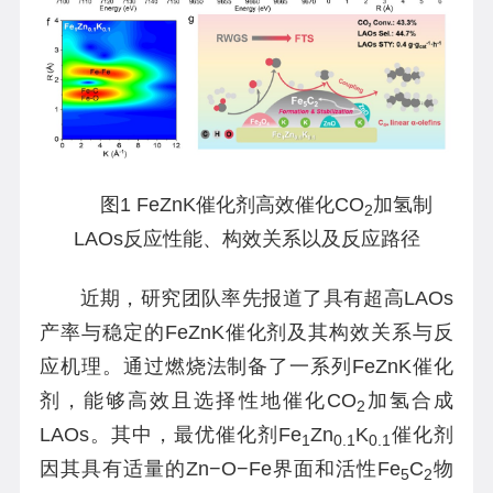
图1 FeZnK催化剂高效催化CO
加氢制
2
LAOs反应性能、构效关系以及反应路径
近期，研究团队率先报道了具有超高LAOs
产率与稳定的FeZnK催化剂及其构效关系与反
应机理。通过燃烧法制备了一系列FeZnK催化
剂，能够高效且选择性地催化CO
加氢合成
2
LAOs。其中，最优催化剂Fe
Zn
K
催化剂
1
0.1
0.1
因其具有适量的Zn−O−Fe界面和活性Fe
C
物
5
2