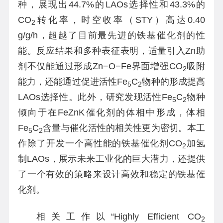
种，展现出44.7%的LAOs选择性和43.3%的
CO
转化率，时空收率（STY）高达0.40
2
g/g/h，超越了目前最先进的铁基催化剂的性
能。反应结果和多种表征表明，适量引入Zn助
剂不仅能通过形成Zn−O−Fe界面增强CO
吸附
2
能力，还能通过促进活性Fe
C
物种的形成提高
5
2
LAOs选择性。此外，研究发现活性Fe
C
物种
5
2
倾向于在FeZnK催化剂的体相中形成，体相
Fe
C
含量与催化活性的相关性更为密切。本工
5
2
作除了开发一个高性能的铁基催化剂CO
加氢
2
制LAOs，展示未来工业化的巨大潜力，还提供
了一个有效的策略来设计高效和稳定的铁基催
化剂。
相关工作以“Highly Efficient CO
2