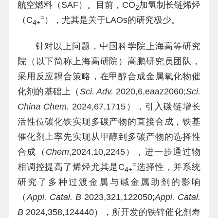
航空燃料（SAF）。目前，CO
加氢制长链烯烃
2
=
（C
），尤其是关于LAOs的研究极少。
4+
针对以上问题，中国科学院上海高等研究
院（以下简称上海高研院）高鹏研究员团队，
采用反应耦合策略，在甲醇合成金属氧化物催
化剂的基础上（
Sci. Adv.
2020,6,eaaz2060;
Sci.
China Chem.
2024,67,1715），引入碳链增长
活性位碳化铁实现多碳产物的直接合成，铁基
催化剂上率先实现从甲醇到多碳产物的选择性
合成（
Chem
,2024,10,2245），进一步通过物
=
相调控提高了烯烃尤其是C
选择性，并系统
4+
研究了多种过渡金属与碱金属助剂的影响
（
Appl. Catal. B
2023,321,122050;
Appl. Catal.
B
2024,358,124440），所开发的铁锌催化剂寿